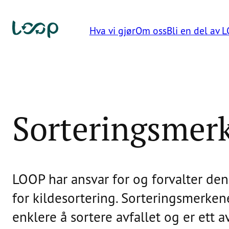
Hopp
til
Hva vi gjør
Om oss
Bli en del av 
innhold
LOOP
Stiftelsen
for
kildesortering
Sorteringsmer
og
gjenvinning
LOOP har ansvar for og forvalter d
for kildesortering. Sorteringsmerkene 
enklere å sortere avfallet og er ett av