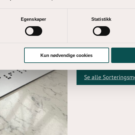
Universelt
Egenskaper
Statistikk
Sorteringsmerkene er 
farger, symboler og tek
Sorteringsmerkene er ov
vanlige merkene er tilr
Kun nødvendige cookies
Se alle Sorterings