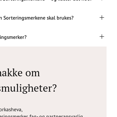
an Sorteringsmerkene skal brukes?
ringsmerker?
snakke om
smuligheter?
orkasheva,
eringsmerker, fag- og partneransvarlig.