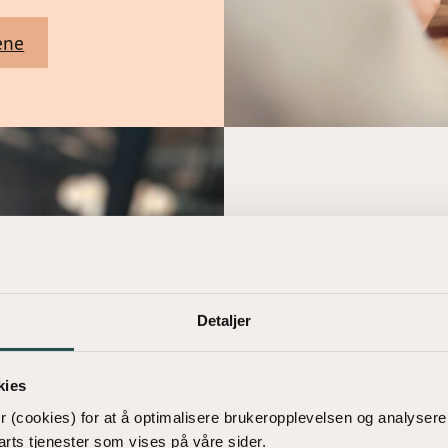
Ekendahl-
Dreyer
ene
for
LOOP
Detaljer
kies
 (cookies) for at å optimalisere brukeropplevelsen og analysere
parts tjenester som vises på våre sider.