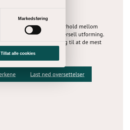
 utformet
Markedsføring
tilrettelagt med kontrastforhold mellom
st som er påkrevd for universell utforming.
ersatt til 11 språk i tillegg til at de mest
ettelagt for punktskrift.
Tillat alle cookies
merkene
Last ned oversettelser