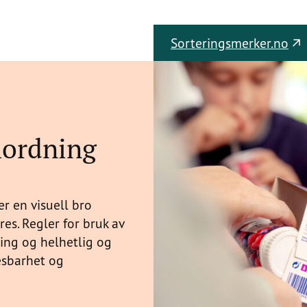
Sorteringsmerker.no
mordning
r en visuell bro
es. Regler for bruk av
barn
ming og helhetlig og
yoghurt
lesbarhet og
Foto:
Herman