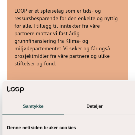
LOOP er et spleiselag som er tids- og
ressursbesparende for den enkelte og nyttig
for alle. I tillegg til inntekter fra våre
partnere mottar vi fast årlig
grunnfinansiering fra Klima- og
miljødepartementet. Vi søker og får også
prosjektmidler fra våre partnere og ulike
stiftelser og fond.
Ofte stilte spørsmål
Samtykke
Detaljer
Denne nettsiden bruker cookies
Hvordan kan jeg bli partner i LOOP