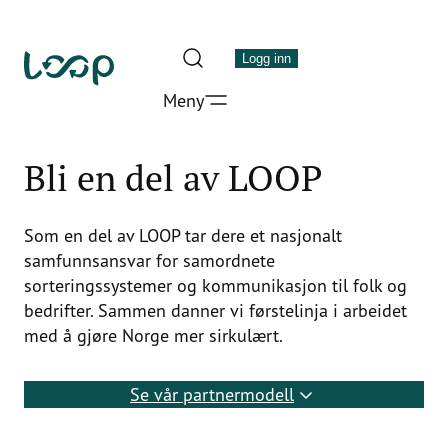
Hopp
til
Logg inn
innhold
Meny
LOOP
Stiftelsen
for
Bli en del av LOOP
kildesortering
og
Som en del av LOOP tar dere et nasjonalt
gjenvinning
samfunnsansvar for samordnete
sorteringssystemer og kommunikasjon til folk og
bedrifter. Sammen danner vi førstelinja i arbeidet
med å gjøre Norge mer sirkulært.
Se vår partnermodell