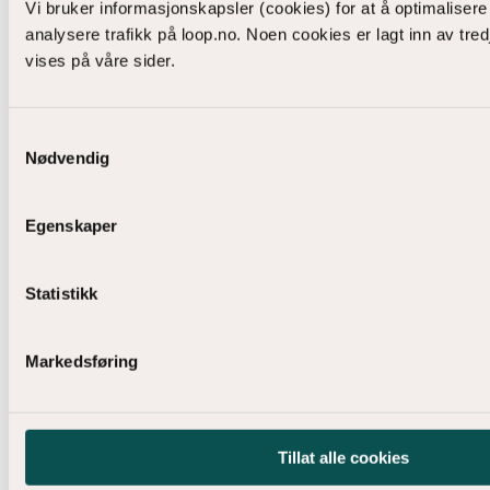
Vi bruker informasjonskapsler (cookies) for at å optimaliser
analysere trafikk på loop.no. Noen cookies er lagt inn av tre
Hvem eier LOOP?
vises på våre sider.
Hva brukes LOOPs inntekter til?
Samtykkevalg
Nødvendig
Hvorfor ble LOOP etablert?
Egenskaper
Hva er LOOPs formål?
Statistikk
Lyst til å snakke om
samarbeidsmuligheter?
Markedsføring
Ta konktakt
med en av oss
, eller via skjemaet
nedenfor.
Tillat alle cookies
Navn
(Påkrevd)