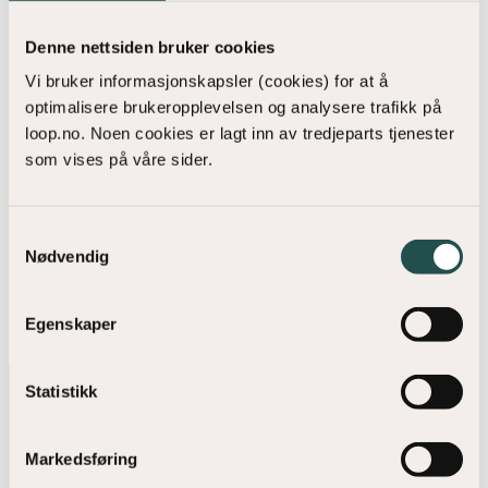
Denne nettsiden bruker cookies
Vi bruker informasjonskapsler (cookies) for at å
optimalisere brukeropplevelsen og analysere trafikk på
loop.no. Noen cookies er lagt inn av tredjeparts tjenester
som vises på våre sider.
Tjenesteansvarlig Sorteringsmerker,
fag- og partneransvarlig
Samtykkevalg
Olga Korkasheva
Nødvendig
Foto: Thomas Brun
Egenskaper
Last ned
Statistikk
Stiftelsen for kildesortering og
Markedsføring