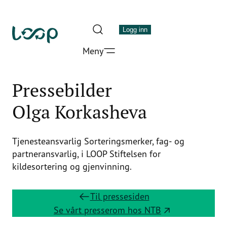
Hopp
til
Logg inn
innhold
Meny
LOOP
Stiftelsen
for
Pressebilder
kildesortering
Olga Korkasheva
og
gjenvinning
Tjenesteansvarlig Sorteringsmerker, fag- og
partneransvarlig, i LOOP Stiftelsen for
kildesortering og gjenvinning.
Til pressesiden
Se vårt presserom hos NTB