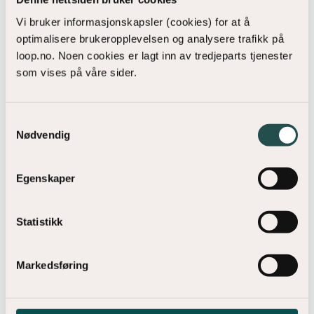
Vi bruker informasjonskapsler (cookies) for at å
optimalisere brukeropplevelsen og analysere trafikk på
06:30–08.55 Frokost og utsjekk
loop.no. Noen cookies er lagt inn av tredjeparts tjenester
som vises på våre sider.
09:00 Avreise fra hotellet til besøk 1
Samtykkevalg
11:30 Lunsj på Uro
Nødvendig
12:30 Avreise fra Uro til besøk 2
Egenskaper
ca. 14:30 Retur fra besøk 2 til togstasjon
Statistikk
Gruppeinndeling
Markedsføring