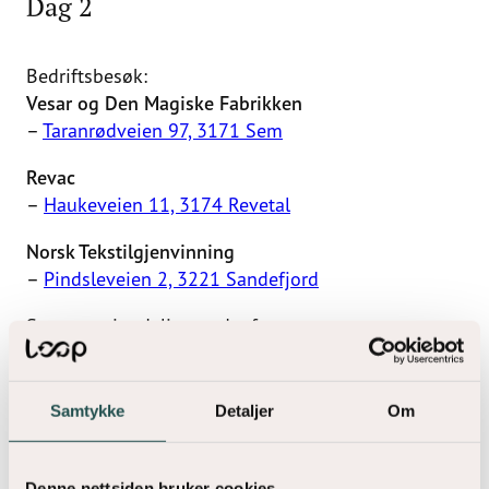
Dag 2
Bedriftsbesøk:
Vesar og Den Magiske Fabrikken
–
Taranrødveien 97, 3171 Sem
Revac
–
Haukeveien 11, 3174 Revetal
Norsk Tekstilgjenvinning
–
Pindsleveien 2, 3221 Sandefjord
Se gruppeinndeling nedenfor.
Norsk Tekstilgjenvinning kan sette opp et ekstra besøk
etter kl. 15 hvis det er ønskelig. Transport må i tilfelle
Samtykke
Detaljer
Om
organiseres på egenhånd. Meld ifra direkte til
ida@loop.no hvis det er interesse for dette.
Denne nettsiden bruker cookies