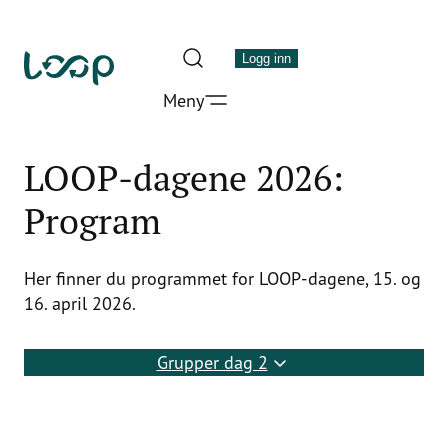
Hopp
til
Logg inn
innhold
Meny
LOOP
Stiftelsen
for
LOOP-dagene 2026:
kildesortering
Program
og
gjenvinning
Her finner du programmet for LOOP-dagene, 15. og
16. april 2026.
Grupper dag 2